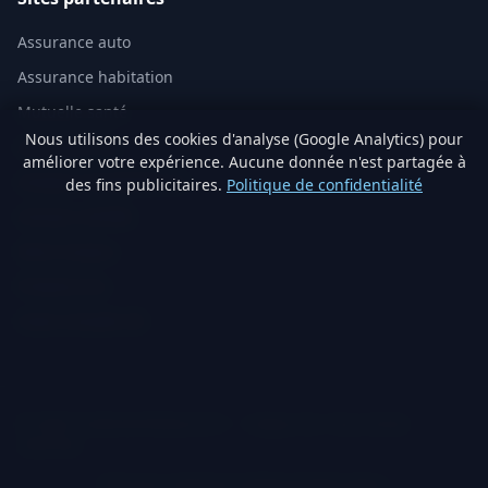
Assurance auto
Assurance habitation
Mutuelle santé
Nous utilisons des cookies d'analyse (Google Analytics) pour
Assurance vie
améliorer votre expérience. Aucune donnée n'est partagée à
Analyse immobilière IA
des fins publicitaires.
Politique de confidentialité
Artisans vérifiés
Devis travaux
Produits éco
Visite virtuelle 3D
© 2026 TraitementNaturel.fr — Satyvo SA. Tous droits
réservés.
Mentions légales
Confidentialité
Cookies