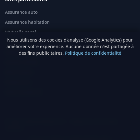
Assurance auto
Assurance habitation
Mutuelle santé
Nous utilisons des cookies d'analyse (Google Analytics) pour
Assurance vie
améliorer votre expérience. Aucune donnée n'est partagée à
Analyse immobilière IA
des fins publicitaires.
Politique de confidentialité
Artisans vérifiés
Devis travaux
Produits éco
Visite virtuelle 3D
© 2026 TraitementNaturel.fr — Satyvo SA. Tous droits
réservés.
Mentions légales
Confidentialité
Cookies