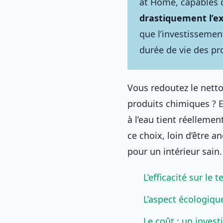
at Home, capables
drastiquement l’ex
que l’investissemen
durée de vie des pro
Vous redoutez le netto
produits chimiques ? 
à l’eau tient réelleme
ce choix, loin d’être 
pour un intérieur sain.
L’efficacité sur le 
L’aspect écologiqu
Le coût : un invest