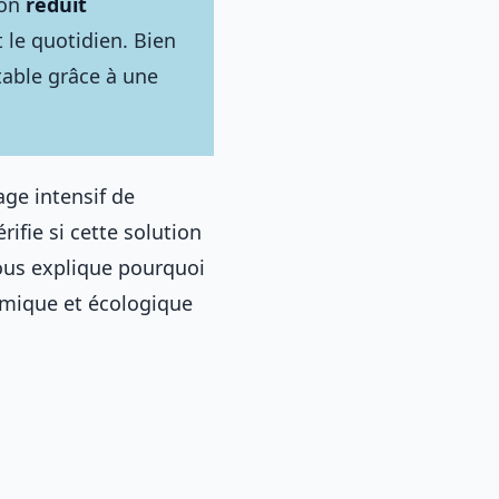
ion
réduit
 le quotidien. Bien
table grâce à une
age intensif de
vérifie si cette solution
vous explique pourquoi
nomique et écologique