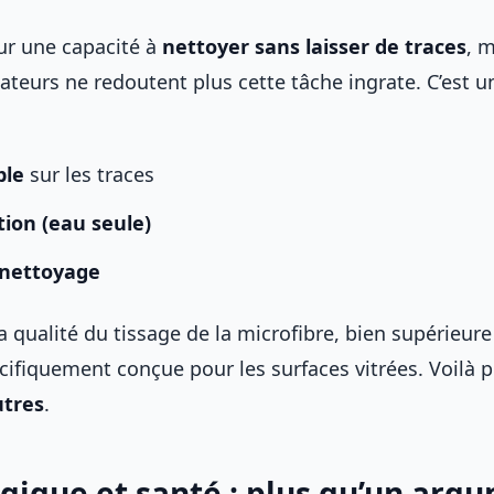
sur une capacité à
nettoyer sans laisser de traces
, 
isateurs ne redoutent plus cette tâche ingrate. C’est 
ble
sur les traces
ation (eau seule)
 nettoyage
a qualité du tissage de la microfibre, bien supérieure
écifiquement conçue pour les surfaces vitrées. Voilà
utres
.
ogique et santé : plus qu’un arg