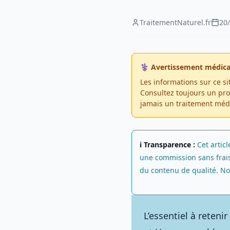
TraitementNaturel.fr
20
⚕️ Avertissement médica
Les informations sur ce si
Consultez toujours un pro
jamais un traitement médic
ℹ️ Transparence :
Cet articl
une commission sans frais
du contenu de qualité. No
L’essentiel à retenir