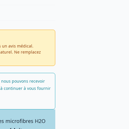
s un avis médical.
naturel. Ne remplacez
ns, nous pouvons recevoir
à continuer à vous fournir
 des microfibres H2O