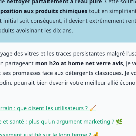
 de
nettoyer parfaitement à l’eau pure
. Cette solut
position aux produits chimiques
tout en simplifiant
t initial soit conséquent, il devient extrêmement ren
duits avoisinant les dix ans.
yage des vitres et les traces persistantes malgré l’us
En partageant
mon h2o at home net verre avis
, je 
nt ses promesses face aux détergents classiques. Je 
anodin, pourrait bien devenir votre meilleur allié éco
terrain : que disent les utilisateurs ? 🧹
e et santé : plus qu’un argument marketing ? 🌿
issement justifié sur le long terme ? 💰