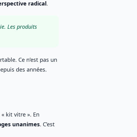
spective radical
.
ie. Les produits
table. Ce n’est pas un
 depuis des années.
 kit vitre ». En
oges unanimes
. C’est