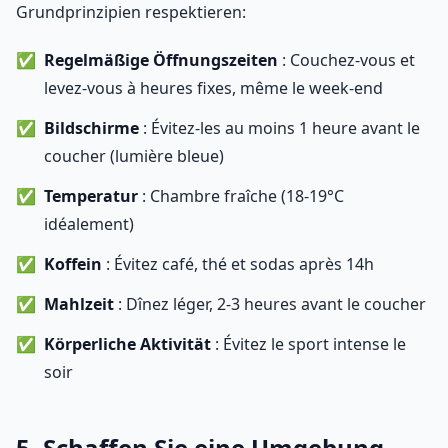
Grundprinzipien respektieren:
Regelmäßige Öffnungszeiten
: Couchez-vous et
levez-vous à heures fixes, même le week-end
Bildschirme
: Évitez-les au moins 1 heure avant le
coucher (lumière bleue)
Temperatur
: Chambre fraîche (18-19°C
idéalement)
Koffein
: Évitez café, thé et sodas après 14h
Mahlzeit
: Dînez léger, 2-3 heures avant le coucher
Körperliche Aktivität
: Évitez le sport intense le
soir
5. Schaffen Sie eine Umgebung,