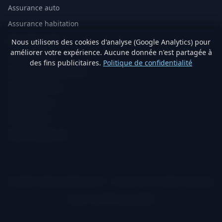
Assurance auto
Assurance habitation
Mutuelle santé
Nous utilisons des cookies d'analyse (Google Analytics) pour
améliorer votre expérience. Aucune donnée n'est partagée à
Assurance vie
des fins publicitaires.
Politique de confidentialité
Analyse immobilière IA
Artisans vérifiés
Devis travaux
Produits éco
Visite virtuelle 3D
© 2026 TraitementNaturel.fr — Satyvo SA. All rights reserved.
Legal notice
Privacy
Cookies