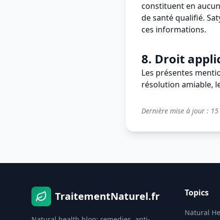
constituent en aucun 
de santé qualifié. Sat
ces informations.
8. Droit appli
Les présentes mention
résolution amiable, l
Dernière mise à jour : 1
Topics
TraitementNaturel.fr
Natural He
Natural health blog: remedies, anti-