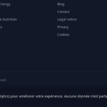
Energy
Blog
Contact
& Nutrition
Legal notice
ss
Privacy
Cookies
rved.
lytics) pour améliorer votre expérience. Aucune donnée n'est parta
medicales autoritaires :
INAMI
·
Assurance Maladie / Ameli
·
SPF Sante Publique
·
AN
Hébergé par
Hostinger