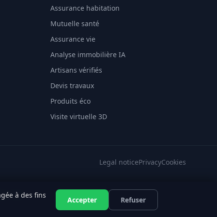
Assurance habitation
Mutuelle santé
Assurance vie
Analyse immobilière IA
Artisans vérifiés
Devis travaux
Produits éco
Visite virtuelle 3D
Legal notice
Privacy
Cookies
gée à des fins
SES
·
EFSA
Accepter
Refuser