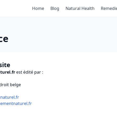
Home
Blog
Natural Health
Remedi
ce
site
urel.fr
est édité par :
roit belge
naturel.fr
tementnaturel.fr