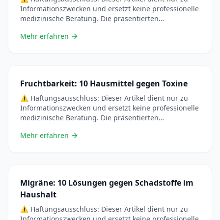
Informationszwecken und ersetzt keine professionelle
medizinische Beratung. Die präsentierten
Informationen basieren auf wissenschaftlichen
Mehr erfahren
Studien, aber jede Situation ist einzigartig.
Konsultieren Sie immer einen Arzt, bevor Sie Ihre
Gewohnheiten ändern oder natürliche Heilmittel
anwenden, insbesondere wenn Sie schwanger sind,
stillen, Medikamente einnehmen oder an einer
Fruchtbarkeit: 10 Hausmittel gegen Toxine
chronischen Erkrankung leiden. Als &#8230; Lire plus
⚠️ Haftungsausschluss: Dieser Artikel dient nur zu
Informationszwecken und ersetzt keine professionelle
medizinische Beratung. Die präsentierten
Informationen basieren auf wissenschaftlichen
Mehr erfahren
Studien, aber jede Situation ist einzigartig.
Konsultieren Sie immer einen Arzt, bevor Sie Ihre
Gewohnheiten ändern oder natürliche Heilmittel
anwenden, insbesondere wenn Sie schwanger sind,
stillen, Medikamente einnehmen oder an einer
Migräne: 10 Lösungen gegen Schadstoffe im
chronischen Erkrankung leiden. Einleitung: &#8230;
Haushalt
Lire plus
⚠️ Haftungsausschluss: Dieser Artikel dient nur zu
Informationszwecken und ersetzt keine professionelle