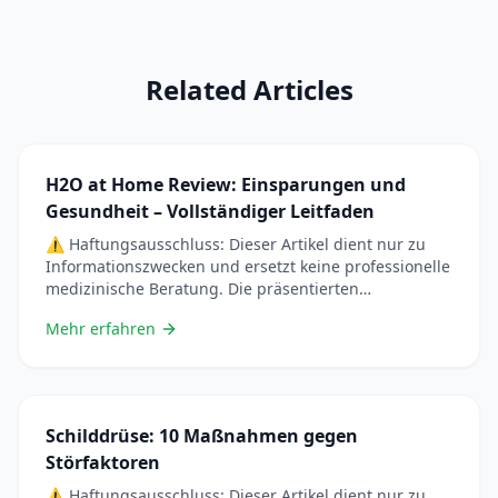
Related Articles
H2O at Home Review: Einsparungen und
Gesundheit – Vollständiger Leitfaden
⚠️ Haftungsausschluss: Dieser Artikel dient nur zu
Informationszwecken und ersetzt keine professionelle
medizinische Beratung. Die präsentierten
Informationen basieren auf wissenschaftlichen
Mehr erfahren
Studien, aber jede Situation ist einzigartig.
Konsultieren Sie immer einen Arzt, bevor Sie Ihre
Gewohnheiten ändern oder natürliche Heilmittel
anwenden, insbesondere wenn Sie schwanger sind,
stillen, Medikamente einnehmen oder an einer
Schilddrüse: 10 Maßnahmen gegen
chronischen Erkrankung leiden. Wie &#8230; Lire plus
Störfaktoren
⚠️ Haftungsausschluss: Dieser Artikel dient nur zu