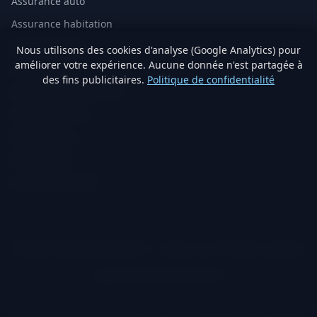
Assurance auto
Assurance habitation
Mutuelle santé
Nous utilisons des cookies d'analyse (Google Analytics) pour
améliorer votre expérience. Aucune donnée n'est partagée à
Assurance vie
des fins publicitaires.
Politique de confidentialité
Analyse immobilière IA
Artisans vérifiés
Devis travaux
Produits éco
Visite virtuelle 3D
© 2026 TraitementNaturel.fr — Satyvo SA. All rights reserved.
Legal notice
Privacy
Cookies