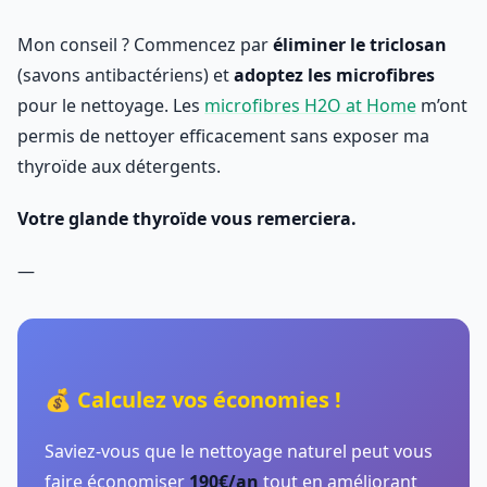
Mon conseil ? Commencez par
éliminer le triclosan
(savons antibactériens) et
adoptez les microfibres
pour le nettoyage. Les
microfibres H2O at Home
m’ont
permis de nettoyer efficacement sans exposer ma
thyroïde aux détergents.
Votre glande thyroïde vous remerciera.
—
💰 Calculez vos économies !
Saviez-vous que le nettoyage naturel peut vous
faire économiser
190€/an
tout en améliorant