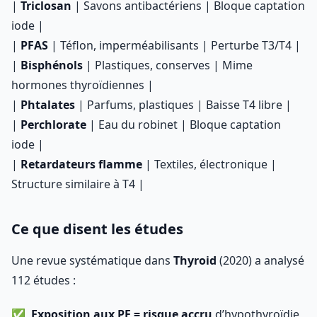
|
Triclosan
| Savons antibactériens | Bloque captation
iode |
|
PFAS
| Téflon, imperméabilisants | Perturbe T3/T4 |
|
Bisphénols
| Plastiques, conserves | Mime
hormones thyroïdiennes |
|
Phtalates
| Parfums, plastiques | Baisse T4 libre |
|
Perchlorate
| Eau du robinet | Bloque captation
iode |
|
Retardateurs flamme
| Textiles, électronique |
Structure similaire à T4 |
Ce que disent les études
Une revue systématique dans
Thyroid
(2020) a analysé
112 études :
Exposition aux PE = risque accru
d’hypothyroïdie