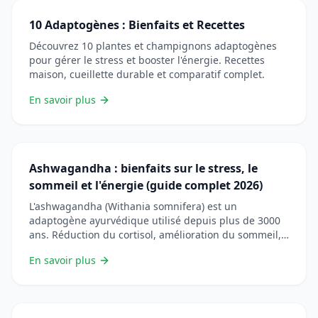
10 Adaptogènes : Bienfaits et Recettes
Découvrez 10 plantes et champignons adaptogènes
pour gérer le stress et booster l'énergie. Recettes
maison, cueillette durable et comparatif complet.
En savoir plus
Ashwagandha : bienfaits sur le stress, le
sommeil et l'énergie (guide complet 2026)
L'ashwagandha (Withania somnifera) est un
adaptogène ayurvédique utilisé depuis plus de 3000
ans. Réduction du cortisol, amélioration du sommeil,
énergie, performances sportives : découvrez les
En savoir plus
bienfaits prouvés par la science, le dosage optimal,
les formes à privilégier (KSM-66, Sensoril) et les
précautions à prendre.