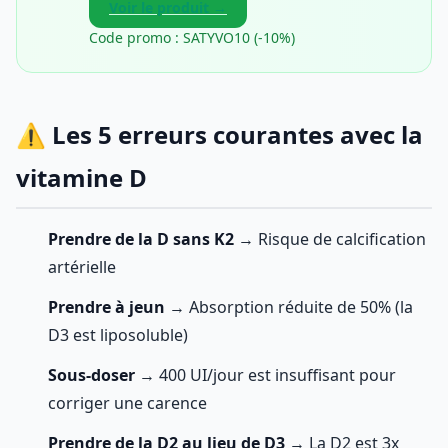
Voir le produit →
Code promo : SATYVO10 (-10%)
⚠️ Les 5 erreurs courantes avec la
vitamine D
Prendre de la D sans K2
→ Risque de calcification
artérielle
Prendre à jeun
→ Absorption réduite de 50% (la
D3 est liposoluble)
Sous-doser
→ 400 UI/jour est insuffisant pour
corriger une carence
Prendre de la D2 au lieu de D3
→ La D2 est 3x