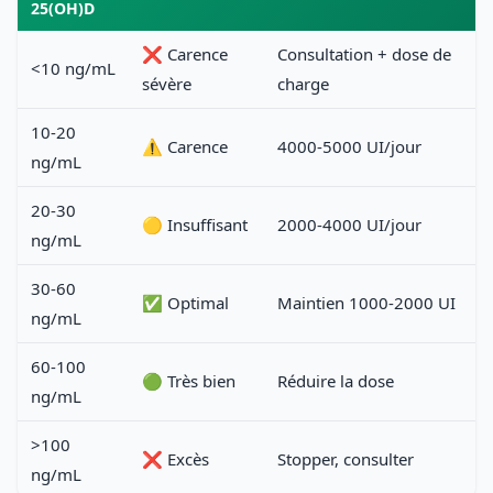
25(OH)D
❌ Carence
Consultation + dose de
<10 ng/mL
sévère
charge
10-20
⚠️ Carence
4000-5000 UI/jour
ng/mL
20-30
🟡 Insuffisant
2000-4000 UI/jour
ng/mL
30-60
✅ Optimal
Maintien 1000-2000 UI
ng/mL
60-100
🟢 Très bien
Réduire la dose
ng/mL
>100
❌ Excès
Stopper, consulter
ng/mL