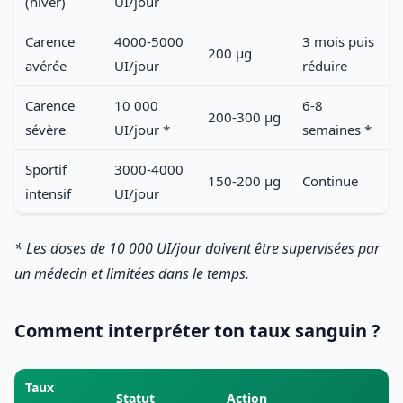
(hiver)
UI/jour
Carence
4000-5000
3 mois puis
200 µg
avérée
UI/jour
réduire
Carence
10 000
6-8
200-300 µg
sévère
UI/jour *
semaines *
Sportif
3000-4000
150-200 µg
Continue
intensif
UI/jour
* Les doses de 10 000 UI/jour doivent être supervisées par
un médecin et limitées dans le temps.
Comment interpréter ton taux sanguin ?
Taux
Statut
Action