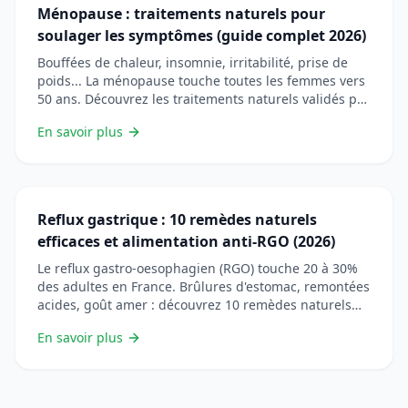
Ménopause : traitements naturels pour
soulager les symptômes (guide complet 2026)
Bouffées de chaleur, insomnie, irritabilité, prise de
poids... La ménopause touche toutes les femmes vers
50 ans. Découvrez les traitements naturels validés par
la science : phytoestrogènes (soja, sauge, trèfle
En savoir plus
rouge), compléments (magnésium, vitamine D,
oméga-3), huiles essentielles, alimentation et
exercice. Guide complet avec 7 FAQ.
Reflux gastrique : 10 remèdes naturels
efficaces et alimentation anti-RGO (2026)
Le reflux gastro-oesophagien (RGO) touche 20 à 30%
des adultes en France. Brûlures d'estomac, remontées
acides, goût amer : découvrez 10 remèdes naturels
validés (aloe vera, réglisse DGL, gingembre,
En savoir plus
bicarbonate...), les aliments à privilégier et à éviter, et
quand consulter un médecin. Guide complet avec
solutions durables.