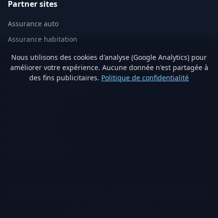
Partner sites
Assurance auto
Assurance habitation
Mutuelle santé
Nous utilisons des cookies d'analyse (Google Analytics) pour
améliorer votre expérience. Aucune donnée n'est partagée à
Assurance vie
des fins publicitaires.
Politique de confidentialité
Analyse immobilière IA
Artisans vérifiés
Devis travaux
Produits éco
Visite virtuelle 3D
© 2026 TraitementNaturel.fr — Satyvo SA. All rights reserved.
Legal notice
Privacy
Cookies