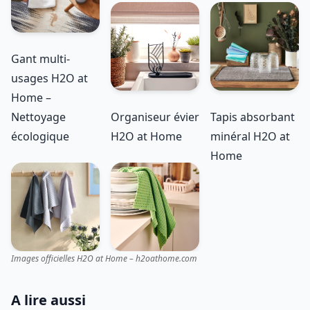
Gant multi-
usages H2O at
Home –
Nettoyage
Organiseur évier
Tapis absorbant
écologique
H2O at Home
minéral H2O at
Home
Images officielles H2O at Home – h2oathome.com
A lire aussi