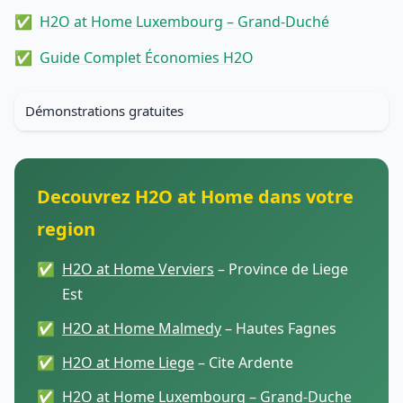
H2O at Home Luxembourg – Grand-Duché
Guide Complet Économies H2O
Démonstrations gratuites
Decouvrez H2O at Home dans votre
region
H2O at Home Verviers
– Province de Liege
Est
H2O at Home Malmedy
– Hautes Fagnes
H2O at Home Liege
– Cite Ardente
H2O at Home Luxembourg
– Grand-Duche