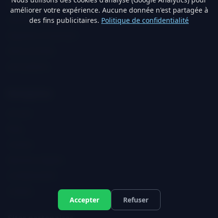
Fatigue & Énergie
améliorer votre expérience. Aucune donnée n'est partagée à
Sommeil
des fins publicitaires.
Politique de confidentialité
Digestion & Nutrition
Perte de Poids
Articulations
Navigation
Accueil
Blog
Contact
Mentions légales
Confidentialité
Cookies
Accepter
Refuser