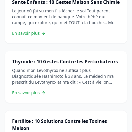
Sante Enfants : 10 Gestes Maison Sans Chimie
Le jour où j’ai vu mon fils lécher le sol Tout parent
connaît ce moment de panique. Votre bébé qui
rampe, qui explore, qui met TOUT à la bouche… Mon
fils avait 10 mois quand je l’ai surpris en train de
En savoir plus
lécher le carrelage. Mon premier réflexe ? « C’est
propre, j’ai passé le produit ce &#8230; Lire plus
Thyroide : 10 Gestes Contre les Perturbateurs
Quand mon Levothyrox ne suffisait plus
Diagnostiquée Hashimoto à 38 ans. Le médecin m’a
prescrit du Levothyrox et m’a dit : « C’est à vie, on
ajustera le dosage. » Pendant 4 ans, mes dosages
En savoir plus
n’ont cessé d’augmenter. De 25 à 50, puis 75, puis 100
microgrammes. À chaque prise de sang, ma TSH était
de nouveau &#8230; Lire plus
Fertilite : 10 Solutions Contre les Toxines
Maison