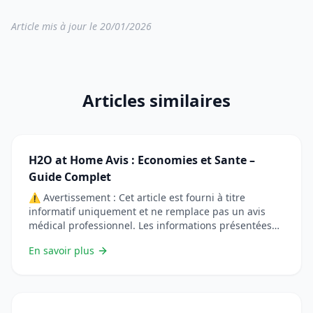
Article mis à jour le 20/01/2026
Articles similaires
H2O at Home Avis : Economies et Sante –
Guide Complet
⚠️ Avertissement : Cet article est fourni à titre
informatif uniquement et ne remplace pas un avis
médical professionnel. Les informations présentées
sont basées sur des études scientifiques mais chaque
En savoir plus
situation est unique. Consultez toujours un
professionnel de santé avant de modifier vos
habitudes ou d&rsquo;utiliser des remèdes naturels,
particulièrement si vous êtes enceinte, allaitante,
&#8230; Lire plus