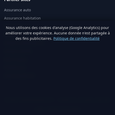
Assurance auto
Assurance habitation
Mutuelle santé
Nous utilisons des cookies d'analyse (Google Analytics) pour
améliorer votre expérience. Aucune donnée n'est partagée à
Assurance vie
des fins publicitaires.
Politique de confidentialité
Analyse immobilière IA
Artisans vérifiés
Devis travaux
Produits éco
Visite virtuelle 3D
© 2026 TraitementNaturel.fr — Satyvo SA. All rights reserved.
Legal notice
Privacy
Cookies