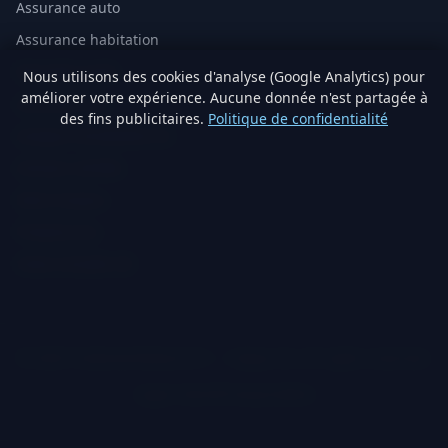
Assurance auto
Assurance habitation
Mutuelle santé
Nous utilisons des cookies d'analyse (Google Analytics) pour
améliorer votre expérience. Aucune donnée n'est partagée à
Assurance vie
des fins publicitaires.
Politique de confidentialité
Analyse immobilière IA
Artisans vérifiés
Devis travaux
Produits éco
Visite virtuelle 3D
© 2026 TraitementNaturel.fr — Satyvo SA. All rights reserved.
Legal notice
Privacy
Cookies