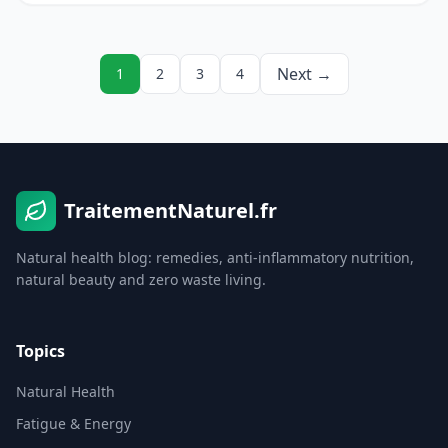
Next →
1
2
3
4
TraitementNaturel.fr
Natural health blog: remedies, anti-inflammatory nutrition,
natural beauty and zero waste living.
Topics
Natural Health
Fatigue & Energy