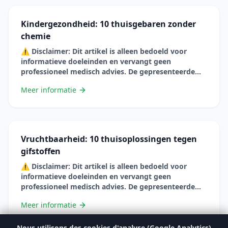
als u zwanger bent, borstvoeding geeft, medicijnen
gebruikt of een chronische aandoening &#8230; Lire
Kindergezondheid: 10 thuisgebaren zonder
plus
chemie
⚠️ Disclaimer: Dit artikel is alleen bedoeld voor
informatieve doeleinden en vervangt geen
professioneel medisch advies. De gepresenteerde
informatie is gebaseerd op wetenschappelijke
Meer informatie
studies, maar elke situatie is uniek. Raadpleeg altijd
een zorgprofessional voordat u uw gewoonten
verandert of natuurlijke remedies gebruikt, vooral
als u zwanger bent, borstvoeding geeft, medicijnen
gebruikt of een chronische aandoening &#8230; Lire
Vruchtbaarheid: 10 thuisoplossingen tegen
plus
gifstoffen
⚠️ Disclaimer: Dit artikel is alleen bedoeld voor
informatieve doeleinden en vervangt geen
professioneel medisch advies. De gepresenteerde
informatie is gebaseerd op wetenschappelijke
Meer informatie
studies, maar elke situatie is uniek. Raadpleeg altijd
een zorgprofessional voordat u uw gewoonten
verandert of natuurlijke remedies gebruikt, vooral
Nous utilisons des cookies d'analyse (Google Analytics)