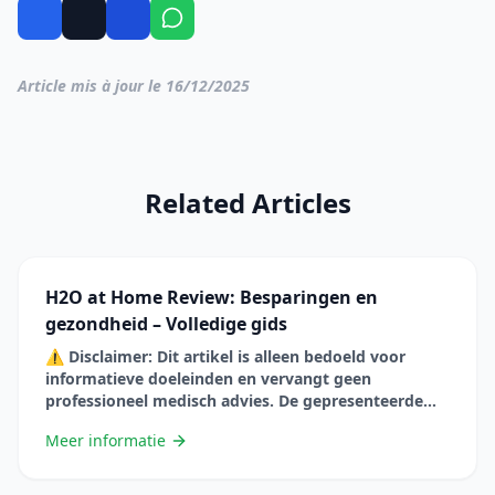
Article mis à jour le 16/12/2025
Related Articles
H2O at Home Review: Besparingen en
gezondheid – Volledige gids
⚠️ Disclaimer: Dit artikel is alleen bedoeld voor
informatieve doeleinden en vervangt geen
professioneel medisch advies. De gepresenteerde
informatie is gebaseerd op wetenschappelijke
Meer informatie
studies, maar elke situatie is uniek. Raadpleeg altijd
een zorgprofessional voordat u uw gewoonten
verandert of natuurlijke remedies gebruikt, vooral