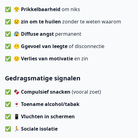
😤
Prikkelbaarheid
om niks
😢
zin om te huilen
zonder te weten waarom
😰
Diffuse angst
permanent
😶
Ggevoel van leegte
of disconnectie
🙁
Verlies van motivatie
en zin
Gedragsmatige signalen
🍫
Compulsief snacken
(vooral zoet)
🍷
Toename alcohol/tabak
📱
Vluchten in schermen
🏃
Sociale isolatie