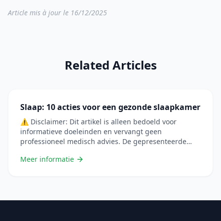
Article mis à jour le 16/12/2025
Related Articles
Slaap: 10 acties voor een gezonde slaapkamer
⚠️ Disclaimer: Dit artikel is alleen bedoeld voor
informatieve doeleinden en vervangt geen
professioneel medisch advies. De gepresenteerde
informatie is gebaseerd op wetenschappelijke
Meer informatie
studies, maar elke situatie is uniek. Raadpleeg altijd
een zorgprofessional voordat u uw gewoonten
verandert of natuurlijke remedies gebruikt, vooral als
u zwanger bent, borstvoeding geeft, medicijnen
gebruikt of een chronische aandoening &#8230; Lire
plus