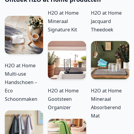
H2O at Home
H2O at Home
Mineraal
Jacquard
Signature Kit
Theedoek
H2O at Home
Multi-use
Handschoen –
Eco
H2O at Home
H2O at Home
Schoonmaken
Gootsteen
Mineraal
Organizer
Absorberend
Mat