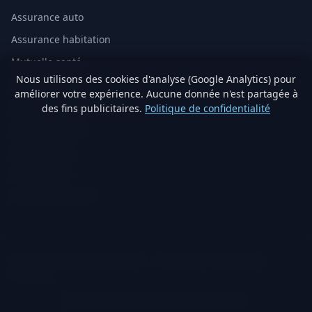
Assurance auto
Assurance habitation
Mutuelle santé
Nous utilisons des cookies d'analyse (Google Analytics) pour
Assurance vie
améliorer votre expérience. Aucune donnée n'est partagée à
Analyse immobilière IA
des fins publicitaires.
Politique de confidentialité
Artisans vérifiés
Devis travaux
Produits éco
Visite virtuelle 3D
© 2026 TraitementNaturel.fr — Satyvo SA. Tous droits
réservés.
Mentions légales
Confidentialité
Cookies