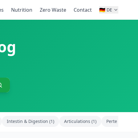
es
Nutrition
Zero Waste
Contact
🇩🇪
DE
log
Intestin & Digestion (1)
Articulations (1)
Perte de poids 