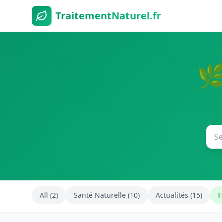
TraitementNaturel.fr
🌿
All (2)
Santé Naturelle (10)
Actualités (15)
F