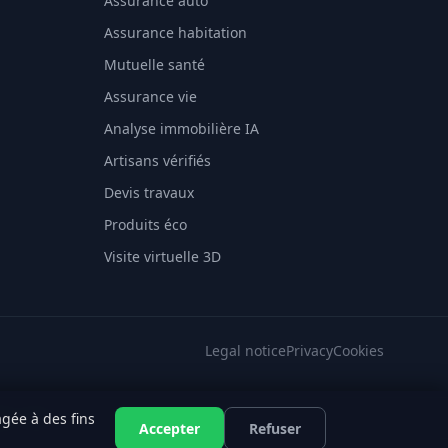
Assurance auto
Assurance habitation
Mutuelle santé
Assurance vie
Analyse immobilière IA
Artisans vérifiés
Devis travaux
Produits éco
Visite virtuelle 3D
Legal notice
Privacy
Cookies
gée à des fins
SES
·
EFSA
Accepter
Refuser