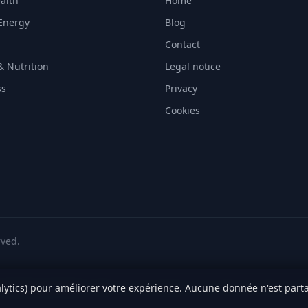
alth
Home
Energy
Blog
Contact
& Nutrition
Legal notice
ss
Privacy
Cookies
rved.
lytics) pour améliorer votre expérience. Aucune donnée n'est parta
medicales autoritaires :
INAMI
·
Assurance Maladie / Ameli
·
SPF Sante Publique
·
AN