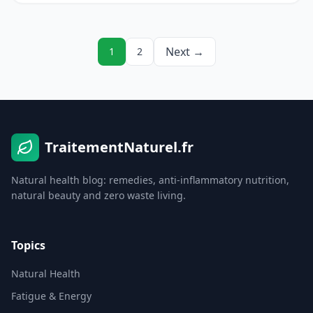
Next →
1
2
TraitementNaturel.fr
Natural health blog: remedies, anti-inflammatory nutrition,
natural beauty and zero waste living.
Topics
Natural Health
Fatigue & Energy