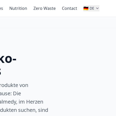
es
Nutrition
Zero Waste
Contact
🇩🇪
DE
ko-
s
rodukte von
ause: Die
almedy, im Herzen
dukten suchen, sind