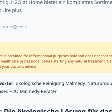
chtig. H2O at Home bietet ein komplettes Sortime
 Lire plus
/12/2025
5 min
te is provided for informational purposes only and does not consti
d healthcare professional before starting any natural treatment. Ne
 your doctor's advice.
wörter
: ökologische Reinigung Malmedy, Naturproduk
aser, H2O Malmedy-Berater
: Die ökologische Lösung für da