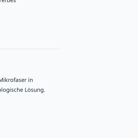
rerbes
Mikrofaser in
ologische Lösung.