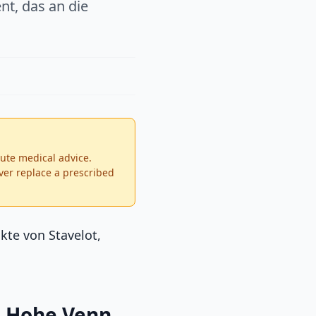
nt, das an die
tute medical advice.
ver replace a prescribed
te von Stavelot,
s Hohe Venn