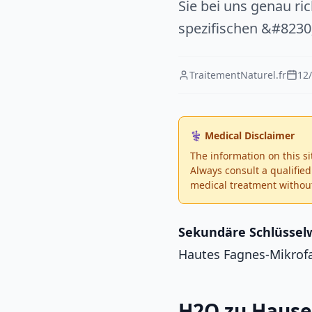
Sie bei uns genau ri
spezifischen &#8230;
TraitementNaturel.fr
12
⚕️ Medical Disclaimer
The information on this si
Always consult a qualifie
medical treatment without
Sekundäre Schlüssel
Hautes Fagnes-Mikrof
H2O zu Hause