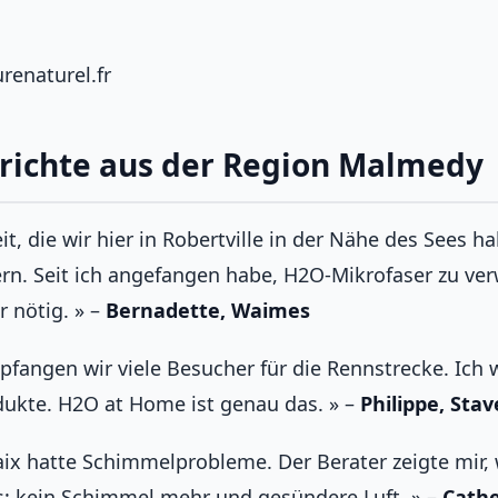
urenaturel.fr
richte aus der Region Malmedy
it, die wir hier in Robertville in der Nähe des Sees 
rn. Seit ich angefangen habe, H2O-Mikrofaser zu ver
 nötig. » –
Bernadette, Waimes
fangen wir viele Besucher für die Rennstrecke. Ich 
dukte. H2O at Home ist genau das. » –
Philippe, Stav
aix hatte Schimmelprobleme. Der Berater zeigte mir,
is: kein Schimmel mehr und gesündere Luft. » –
Cath