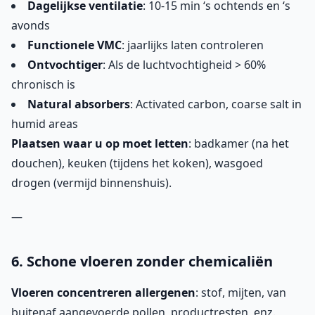
Dagelijkse ventilatie
: 10-15 min ‘s ochtends en ‘s
avonds
Functionele VMC
: jaarlijks laten controleren
Ontvochtiger
: Als de luchtvochtigheid > 60%
chronisch is
Natural absorbers
: Activated carbon, coarse salt in
humid areas
Plaatsen waar u op moet letten
: badkamer (na het
douchen), keuken (tijdens het koken), wasgoed
drogen (vermijd binnenshuis).
—
6. Schone vloeren zonder chemicaliën
Vloeren concentreren allergenen
: stof, mijten, van
buitenaf aangevoerde pollen, productresten, enz.