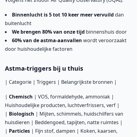
Volgens het Indoor Air Quality Observatory (OQAI):
Binnenlucht is 5 tot 10 keer meer vervuild
dan
buitenlucht
We brengen 80% van onze tijd
binnenshuis door
60% van de astma-aanvallen
wordt veroorzaakt
door huishoudelijke factoren
Astma-triggers bij u thuis
| Categorie | Triggers | Belangrijkste bronnen |
|
Chemisch
| VOS, formaldehyde, ammoniak |
Huishoudelijke producten, luchtverfrissers, verf |
|
Biologisch
| Mijten, schimmels, huidschilfers van
huisdieren | Beddengoed, tapijten, natte ruimtes |
|
Particles
| Fijn stof, dampen | Koken, kaarsen,