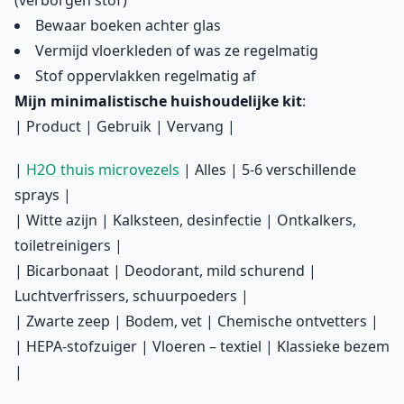
(verborgen stof)
Bewaar boeken achter glas
Vermijd vloerkleden of was ze regelmatig
Stof oppervlakken regelmatig af
Mijn minimalistische huishoudelijke kit
:
| Product | Gebruik | Vervang |
|
H2O thuis microvezels
| Alles | 5-6 verschillende
sprays |
| Witte azijn | Kalksteen, desinfectie | Ontkalkers,
toiletreinigers |
| Bicarbonaat | Deodorant, mild schurend |
Luchtverfrissers, schuurpoeders |
| Zwarte zeep | Bodem, vet | Chemische ontvetters |
| HEPA-stofzuiger | Vloeren – textiel | Klassieke bezem
|