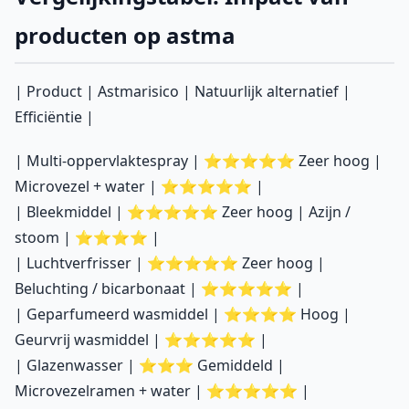
producten op astma
| Product | Astmarisico | Natuurlijk alternatief |
Efficiëntie |
| Multi-oppervlaktespray | ⭐⭐⭐⭐⭐ Zeer hoog |
Microvezel + water | ⭐⭐⭐⭐⭐ |
| Bleekmiddel | ⭐⭐⭐⭐⭐ Zeer hoog | Azijn /
stoom | ⭐⭐⭐⭐ |
| Luchtverfrisser | ⭐⭐⭐⭐⭐ Zeer hoog |
Beluchting / bicarbonaat | ⭐⭐⭐⭐⭐ |
| Geparfumeerd wasmiddel | ⭐⭐⭐⭐ Hoog |
Geurvrij wasmiddel | ⭐⭐⭐⭐⭐ |
| Glazenwasser | ⭐⭐⭐ Gemiddeld |
Microvezelramen + water | ⭐⭐⭐⭐⭐ |