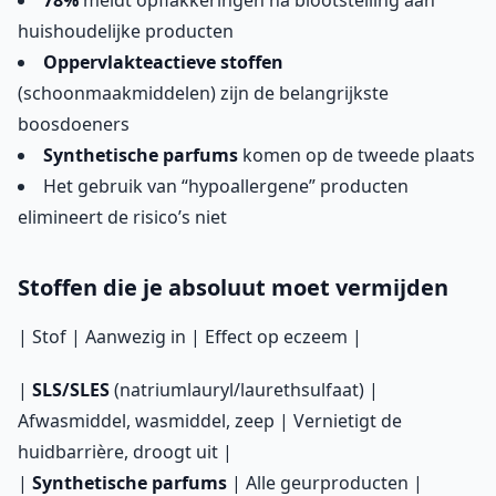
78%
meldt opflakkeringen na blootstelling aan
huishoudelijke producten
Oppervlakteactieve stoffen
(schoonmaakmiddelen) zijn de belangrijkste
boosdoeners
Synthetische parfums
komen op de tweede plaats
Het gebruik van “hypoallergene” producten
elimineert de risico’s niet
Stoffen die je absoluut moet vermijden
| Stof | Aanwezig in | Effect op eczeem |
|
SLS/SLES
(natriumlauryl/laurethsulfaat) |
Afwasmiddel, wasmiddel, zeep | Vernietigt de
huidbarrière, droogt uit |
|
Synthetische parfums
| Alle geurproducten |