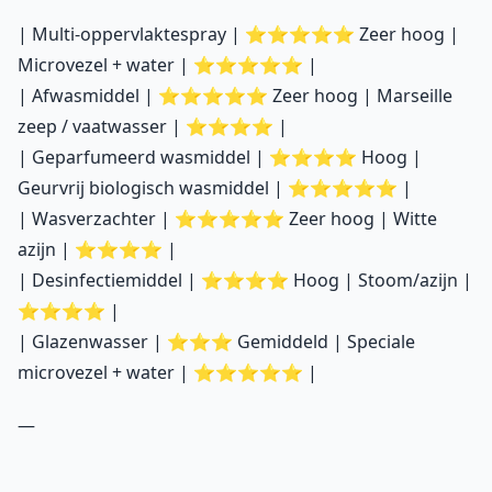
| Multi-oppervlaktespray | ⭐⭐⭐⭐⭐ Zeer hoog |
Microvezel + water | ⭐⭐⭐⭐⭐ |
| Afwasmiddel | ⭐⭐⭐⭐⭐ Zeer hoog | Marseille
zeep / vaatwasser | ⭐⭐⭐⭐ |
| Geparfumeerd wasmiddel | ⭐⭐⭐⭐ Hoog |
Geurvrij biologisch wasmiddel | ⭐⭐⭐⭐⭐ |
| Wasverzachter | ⭐⭐⭐⭐⭐ Zeer hoog | Witte
azijn | ⭐⭐⭐⭐ |
| Desinfectiemiddel | ⭐⭐⭐⭐ Hoog | Stoom/azijn |
⭐⭐⭐⭐ |
| Glazenwasser | ⭐⭐⭐ Gemiddeld | Speciale
microvezel + water | ⭐⭐⭐⭐⭐ |
—