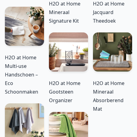
H2O at Home
H2O at Home
Mineraal
Jacquard
Signature Kit
Theedoek
H2O at Home
Multi-use
Handschoen –
Eco
H2O at Home
H2O at Home
Schoonmaken
Gootsteen
Mineraal
Organizer
Absorberend
Mat