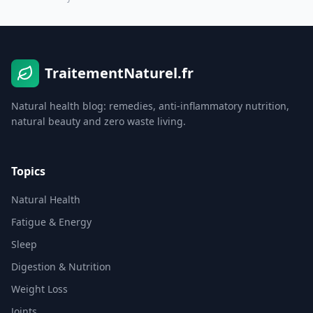
TraitementNaturel.fr
Natural health blog: remedies, anti-inflammatory nutrition,
natural beauty and zero waste living.
Topics
Natural Health
Fatigue & Energy
Sleep
Digestion & Nutrition
Weight Loss
Joints