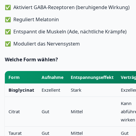
Aktiviert GABA-Rezeptoren (beruhigende Wirkung)
Reguliert Melatonin
Entspannt die Muskeln (Ade, nächtliche Krämpfe)
Moduliert das Nervensystem
Welche Form wählen?
Form
Aufnahme
Entspannungseffekt
Verträg
Bisglycinat
Exzellent
Stark
Exzelle
Kann
Citrat
Gut
Mittel
abführ
wirken
Taurat
Gut
Mittel
Gut