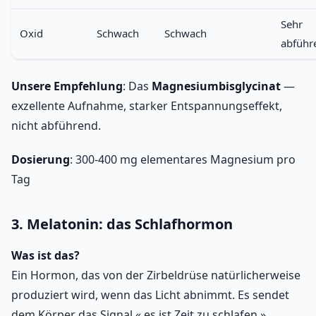
Sehr
Oxid
Schwach
Schwach
abführ
Unsere Empfehlung
: Das
Magnesiumbisglycinat
—
exzellente Aufnahme, starker Entspannungseffekt,
nicht abführend.
Dosierung
: 300-400 mg elementares Magnesium pro
Tag
3. Melatonin: das Schlafhormon
Was ist das?
Ein Hormon, das von der Zirbeldrüse natürlicherweise
produziert wird, wenn das Licht abnimmt. Es sendet
dem Körper das Signal « es ist Zeit zu schlafen ».