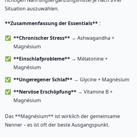
richtigen Nahrungsergänzungsmittel je nach Ihrer
Situation auszuwählen.
**Zusammenfassung der Essentials**
:
**Chronischer Stress**
→ Ashwagandha +
Magnésium
**Einschlafprobleme**
→ Mélatonine +
Magnésium
**Ungeregener Schlaf**
→ Glycine + Magnésium
**Nervöse Erschöpfung**
→ Vitamine B +
Magnésium
Das **Magnésium** ist wirklich der gemeinsame
Nenner – es ist oft der beste Ausgangspunkt.