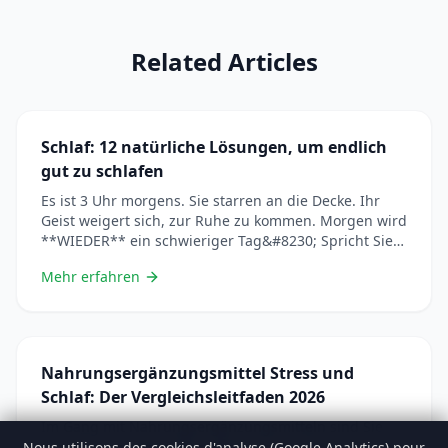
Related Articles
Schlaf: 12 natürliche Lösungen, um endlich
gut zu schlafen
Es ist 3 Uhr morgens. Sie starren an die Decke. Ihr
Geist weigert sich, zur Ruhe zu kommen. Morgen wird
**WIEDER** ein schwieriger Tag&#8230; Spricht Sie
das an? Sie sind nicht allein. In Frankreich leidet 1 von
Mehr erfahren
3 Personen unter Schlafstörungen. Und die Folgen
gehen weit über Müdigkeit hinaus: geschwächtes
Immunsystem, Gewichtszunahme,
Niedergeschlagenheit, Unfälle&#8230; Entdecken
&#8230; Lire plus
Nahrungsergänzungsmittel Stress und
Schlaf: Der Vergleichsleitfaden 2026
Im Gang mit Nahrungsergänzungsmitteln sind Sie
verloren? Ashwagandha, Magnesium, Melatonin,
Nous utilisons des cookies d'analyse (Google Analytics) pour