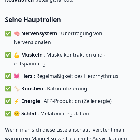
Seine Hauptrollen
🧠
Nervensystem
: Übertragung von
Nervensignalen
💪
Muskeln
: Muskelkontraktion und -
entspannung
💓
Herz
: Regelmäßigkeit des Herzrhythmus
🦴
Knochen
: Kalziumfixierung
⚡
Energie
: ATP-Produktion (Zellenergie)
😴
Schlaf
: Melatoninregulation
Wenn man sich diese Liste anschaut, versteht man,
warum ein Mangel so weitreichende Auswirkungen