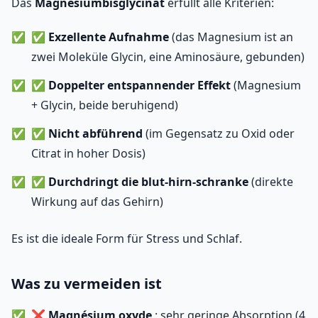
Das
Magnesiumbisglycinat
erfüllt alle Kriterien:
✅
Exzellente Aufnahme
(das Magnesium ist an
zwei Moleküle Glycin, eine Aminosäure, gebunden)
✅
Doppelter entspannender Effekt
(Magnesium
+ Glycin, beide beruhigend)
✅
Nicht abführend
(im Gegensatz zu Oxid oder
Citrat in hoher Dosis)
✅
Durchdringt die blut-hirn-schranke
(direkte
Wirkung auf das Gehirn)
Es ist die ideale Form für Stress und Schlaf.
Was zu vermeiden ist
❌
Magnésium oxyde
: sehr geringe Absorption (4