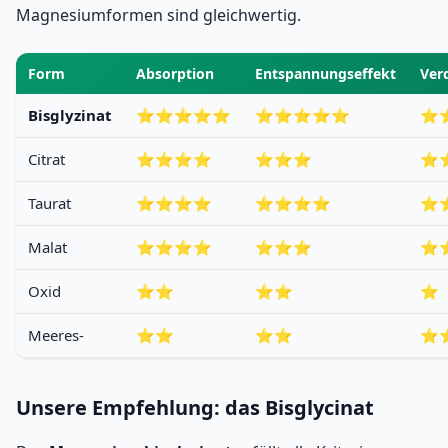
Magnesiumformen sind gleichwertig.
Form
Absorption
Entspannungseffekt
Ver
Bisglyzinat
⭐⭐⭐⭐⭐
⭐⭐⭐⭐⭐
⭐
Citrat
⭐⭐⭐⭐
⭐⭐⭐
⭐
Taurat
⭐⭐⭐⭐
⭐⭐⭐⭐
⭐
Malat
⭐⭐⭐⭐
⭐⭐⭐
⭐
Oxid
⭐⭐
⭐⭐
⭐
Meeres-
⭐⭐
⭐⭐
⭐
Unsere Empfehlung: das Bisglycinat