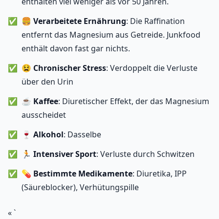
enthalten viel weniger als vor 50 Jahren.
🍔
Verarbeitete Ernährung
: Die Raffination
entfernt das Magnesium aus Getreide. Junkfood
enthält davon fast gar nichts.
😫
Chronischer Stress
: Verdoppelt die Verluste
über den Urin
☕
Kaffee
: Diuretischer Effekt, der das Magnesium
ausscheidet
🍷
Alkohol
: Dasselbe
🏃
Intensiver Sport
: Verluste durch Schwitzen
💊
Bestimmte Medikamente
: Diuretika, IPP
(Säureblocker), Verhütungspille
« `