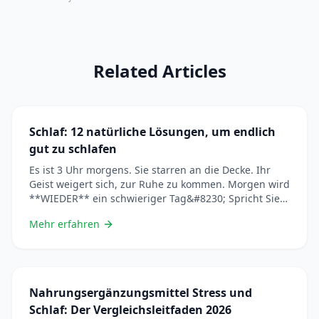
Related Articles
Schlaf: 12 natürliche Lösungen, um endlich
gut zu schlafen
Es ist 3 Uhr morgens. Sie starren an die Decke. Ihr
Geist weigert sich, zur Ruhe zu kommen. Morgen wird
**WIEDER** ein schwieriger Tag&#8230; Spricht Sie
das an? Sie sind nicht allein. In Frankreich leidet 1 von
Mehr erfahren
3 Personen unter Schlafstörungen. Und die Folgen
gehen weit über Müdigkeit hinaus: geschwächtes
Immunsystem, Gewichtszunahme,
Niedergeschlagenheit, Unfälle&#8230; Entdecken
&#8230; Lire plus
Nahrungsergänzungsmittel Stress und
Schlaf: Der Vergleichsleitfaden 2026