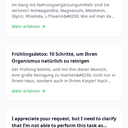
Im Gang mit Nahrungsergänzungsmitteln sind Sie
verloren? Ashwagandha, Magnesium, Melatonin,
Glycin, Rhodiola, L-Theanin&#8230; Wie soll man da
klar kommen? Sie sind genau richtig. Wir haben ALLE
Mehr erfahren
Anti-Stress- und Pro-Schlaf-Ergänzungsmittel
gründlich analysiert, um Ihnen diesen ultra-
vollständigen Vergleichsleitfaden zu erstellen. Am
Ende dieses Artikels wissen Sie genau, was Sie
nehmen sollen, in welcher Menge und für welches
Frühlingsdetox: 10 Schritte, um Ihren
&#8230; Lire plus
Organismus natürlich zu reinigen
Der Frühling kommt, und mit ihm dieser Wunsch,
eine große Reinigung zu machen&#8230; nicht nur in
Ihrem Haus, sondern auch in Ihrem Körper! Nach
Monaten Winter, reicherer Ernährung,
Mehr erfahren
Bewegungsmangel und Lichtmangel hat Ihr Körper
Stoffwechselabfallprodukte angesammelt. Es ist Zeit,
ihm zu helfen, sich zu reinigen. Aber Vorsicht: Eine
wirksame « Entgiftung » ist keine drastische Diät oder
&#8230; Lire plus
I appreciate your request, but I need to clarify
that I’m not able to perform this task as