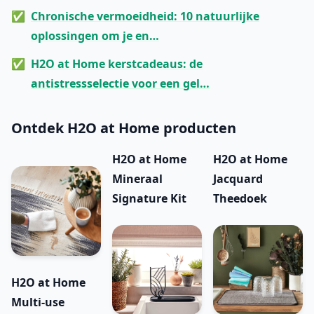
Chronische vermoeidheid: 10 natuurlijke
oplossingen om je en…
H2O at Home kerstcadeaus: de
antistressselectie voor een gel…
Ontdek H2O at Home producten
H2O at Home
H2O at Home
Mineraal
Jacquard
Signature Kit
Theedoek
H2O at Home
Multi-use