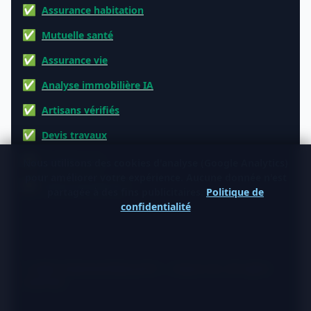
Assurance habitation
Mutuelle santé
Assurance vie
Analyse immobilière IA
Artisans vérifiés
Devis travaux
Produits éco
Nous utilisons des cookies d'analyse (Google Analytics)
pour améliorer votre expérience. Aucune donnée n'est
Visite virtuelle 3D
partagée à des fins publicitaires.
Politique de
confidentialité
© 2026 TraitementNaturel.fr — Satyvo SA. All rights
reserved.