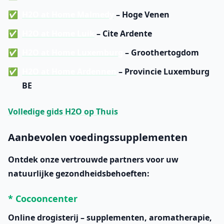
H2O at Home Malmedy
– Hoge Venen
H2O at Home Luik
– Cite Ardente
H2O at Home Luxemburg
– Groothertogdom
H2O at Home Ardennen
– Provincie Luxemburg
BE
Volledige gids H2O op Thuis
Aanbevolen voedingssupplementen
Ontdek onze vertrouwde partners voor uw
natuurlijke gezondheidsbehoeften:
* Cocooncenter
Online drogisterij – supplementen, aromatherapie,