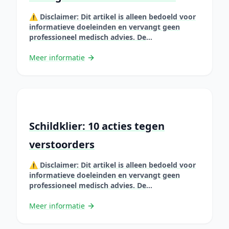
⚠️ Disclaimer: Dit artikel is alleen bedoeld voor
informatieve doeleinden en vervangt geen
professioneel medisch advies. De
gepresenteerde informatie is gebaseerd op
wetenschappelijke studies, maar elke situatie is
Meer informatie
uniek. Raadpleeg altijd een zorgprofessional
voordat u uw gewoonten verandert of
natuurlijke remedies gebruikt, vooral als u
zwanger bent, borstvoeding geeft, medicijnen
gebruikt of een chronische aandoening &#8230;
Lire plus
Schildklier: 10 acties tegen
verstoorders
⚠️ Disclaimer: Dit artikel is alleen bedoeld voor
informatieve doeleinden en vervangt geen
professioneel medisch advies. De
gepresenteerde informatie is gebaseerd op
wetenschappelijke studies, maar elke situatie is
Meer informatie
uniek. Raadpleeg altijd een zorgprofessional
voordat u uw gewoonten verandert of