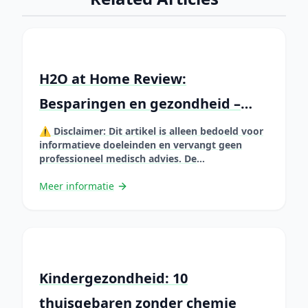
H2O at Home Review:
Besparingen en gezondheid –
Volledige gids
⚠️ Disclaimer: Dit artikel is alleen bedoeld voor
informatieve doeleinden en vervangt geen
professioneel medisch advies. De
gepresenteerde informatie is gebaseerd op
wetenschappelijke studies, maar elke situatie is
Meer informatie
uniek. Raadpleeg altijd een zorgprofessional
voordat u uw gewoonten verandert of
natuurlijke remedies gebruikt, vooral als u
zwanger bent, borstvoeding geeft, medicijnen
gebruikt of een chronische aandoening &#8230;
Lire plus
Kindergezondheid: 10
thuisgebaren zonder chemie