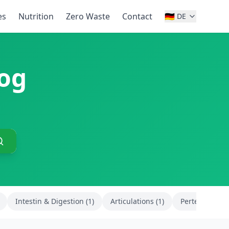
es
Nutrition
Zero Waste
Contact
🇩🇪
DE
log
Intestin & Digestion (1)
Articulations (1)
Perte de poids