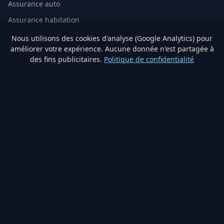
Assurance auto
Assurance habitation
Mutuelle santé
Nous utilisons des cookies d'analyse (Google Analytics) pour
améliorer votre expérience. Aucune donnée n'est partagée à
Assurance vie
des fins publicitaires.
Politique de confidentialité
Analyse immobilière IA
Artisans vérifiés
Devis travaux
Produits éco
Visite virtuelle 3D
© 2026 TraitementNaturel.fr — Satyvo SA. All rights reserved.
Legal notice
Privacy
Cookies