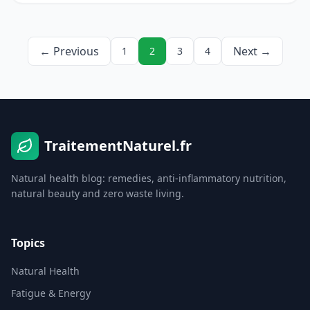
← Previous
Next →
1
2
3
4
TraitementNaturel.fr
Natural health blog: remedies, anti-inflammatory nutrition,
natural beauty and zero waste living.
Topics
Natural Health
Fatigue & Energy