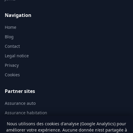
handle the nuanced requirements you’ve
outlined, including preserving structural
Navigation
elements while delivering contextually
Home
accurate translations.
Blog
Contact
Legal notice
Privacy
Cookies
Partner sites
Assurance auto
Assurance habitation
Mutuelle santé
Nous utilisons des cookies d'analyse (Google Analytics) pour
améliorer votre expérience. Aucune donnée n'est partagée à
Assurance vie