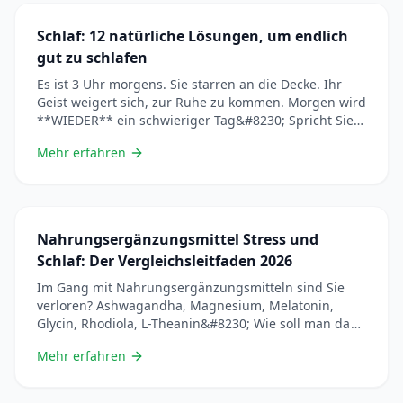
Schlaf: 12 natürliche Lösungen, um endlich
gut zu schlafen
Es ist 3 Uhr morgens. Sie starren an die Decke. Ihr
Geist weigert sich, zur Ruhe zu kommen. Morgen wird
**WIEDER** ein schwieriger Tag&#8230; Spricht Sie
das an? Sie sind nicht allein. In Frankreich leidet 1 von
Mehr erfahren
3 Personen unter Schlafstörungen. Und die Folgen
gehen weit über Müdigkeit hinaus: geschwächtes
Immunsystem, Gewichtszunahme,
Niedergeschlagenheit, Unfälle&#8230; Entdecken
&#8230; Lire plus
Nahrungsergänzungsmittel Stress und
Schlaf: Der Vergleichsleitfaden 2026
Im Gang mit Nahrungsergänzungsmitteln sind Sie
verloren? Ashwagandha, Magnesium, Melatonin,
Glycin, Rhodiola, L-Theanin&#8230; Wie soll man da
klar kommen? Sie sind genau richtig. Wir haben ALLE
Mehr erfahren
Anti-Stress- und Pro-Schlaf-Ergänzungsmittel
gründlich analysiert, um Ihnen diesen ultra-
vollständigen Vergleichsleitfaden zu erstellen. Am