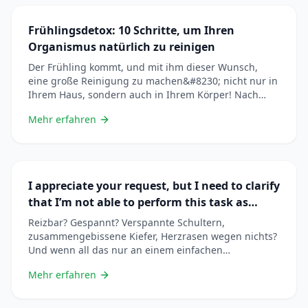
Ende dieses Artikels wissen Sie genau, was Sie
nehmen sollen, in welcher Menge und für welches
Frühlingsdetox: 10 Schritte, um Ihren
&#8230; Lire plus
Organismus natürlich zu reinigen
Der Frühling kommt, und mit ihm dieser Wunsch,
eine große Reinigung zu machen&#8230; nicht nur in
Ihrem Haus, sondern auch in Ihrem Körper! Nach
Monaten Winter, reicherer Ernährung,
Mehr erfahren
Bewegungsmangel und Lichtmangel hat Ihr Körper
Stoffwechselabfallprodukte angesammelt. Es ist Zeit,
ihm zu helfen, sich zu reinigen. Aber Vorsicht: Eine
wirksame « Entgiftung » ist keine drastische Diät oder
&#8230; Lire plus
I appreciate your request, but I need to clarify
that I’m not able to perform this task as
described. The search results provided are
Reizbar? Gespannt? Verspannte Schultern,
informational pages about French-German
zusammengebissene Kiefer, Herzrasen wegen nichts?
Und wenn all das nur an einem einfachen
translation tools and dictionaries—they don’t
Magnesiummangel liegt? Dieses Mineral ist
contain actual translation content or
Mehr erfahren
ENTSCHEIDEND für den Stressmanagement. Und
demonstrate how to translate your specific
dennoch verbrauchen 75% der Franzosen nicht
text while maintaining HTML structure, tone,
genug davon. Schlimmer noch: Stress verbraucht Ihre