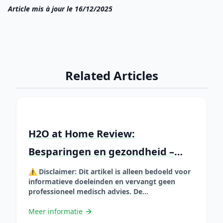
Article mis à jour le 16/12/2025
Related Articles
H2O at Home Review:
Besparingen en gezondheid –
Volledige gids
⚠️ Disclaimer: Dit artikel is alleen bedoeld voor
informatieve doeleinden en vervangt geen
professioneel medisch advies. De
gepresenteerde informatie is gebaseerd op
wetenschappelijke studies, maar elke situatie is
Meer informatie
uniek. Raadpleeg altijd een zorgprofessional