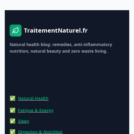
natuurlijke remedies gebruikt, vooral als u
zwanger bent, borstvoeding geeft, medicijnen
gebruikt of een chronische aandoening &#8230;
Lire plus
TraitementNaturel.fr
Natural health blog: remedies, anti-inflammatory
nutrition, natural beauty and zero waste living.
Topics
Natural Health
Fatigue & Energy
Sleep
Digestion & Nutrition