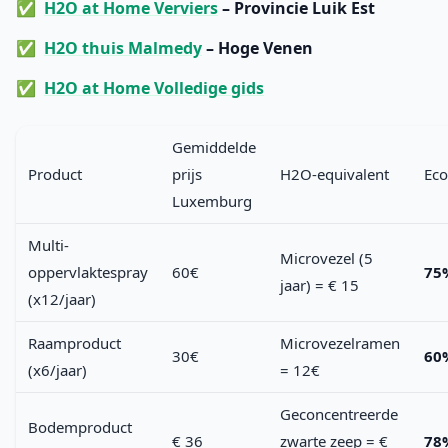
H2O at Home Verviers
– Provincie Luik Est
H2O thuis Malmedy
– Hoge Venen
H2O at Home Volledige gids
Gemiddelde
Product
prijs
H2O-equivalent
Ec
Luxemburg
Multi-
Microvezel (5
oppervlaktespray
60€
75
jaar) = € 15
(x12/jaar)
Raamproduct
Microvezelramen
30€
60
(x6/jaar)
= 12€
Geconcentreerde
Bodemproduct
€ 36
zwarte zeep = €
78