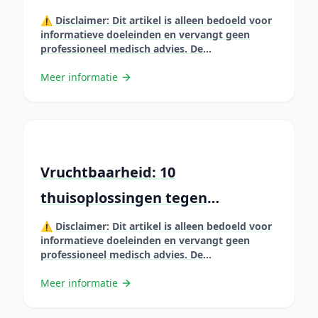
⚠️ Disclaimer: Dit artikel is alleen bedoeld voor
informatieve doeleinden en vervangt geen
professioneel medisch advies. De
gepresenteerde informatie is gebaseerd op
wetenschappelijke studies, maar elke situatie is
Meer informatie
uniek. Raadpleeg altijd een zorgprofessional
voordat u uw gewoonten verandert of
natuurlijke remedies gebruikt, vooral als u
zwanger bent, borstvoeding geeft, medicijnen
gebruikt of een chronische aandoening &#8230;
Lire plus
Vruchtbaarheid: 10
thuisoplossingen tegen
gifstoffen
⚠️ Disclaimer: Dit artikel is alleen bedoeld voor
informatieve doeleinden en vervangt geen
professioneel medisch advies. De
gepresenteerde informatie is gebaseerd op
wetenschappelijke studies, maar elke situatie is
Meer informatie
uniek. Raadpleeg altijd een zorgprofessional
voordat u uw gewoonten verandert of