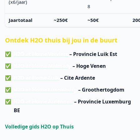
(x6/jaar)
8
Jaartotaal
~250€
~50€
200
Ontdek H2O thuis bij jou in de buurt
H2O at Home Verviers
– Provincie Luik Est
H2O at Home Malmedy
– Hoge Venen
H2O at Home Luik
– Cite Ardente
H2O at Home Luxemburg
– Groothertogdom
H2O at Home Ardennen
– Provincie Luxemburg
BE
Volledige gids H2O op Thuis