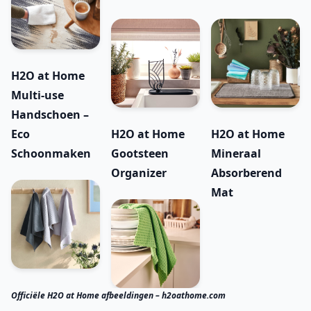
H2O at Home
Multi-use
Handschoen –
Eco
H2O at Home
H2O at Home
Schoonmaken
Gootsteen
Mineraal
Organizer
Absorberend
Mat
Officiële H2O at Home afbeeldingen – h2oathome.com